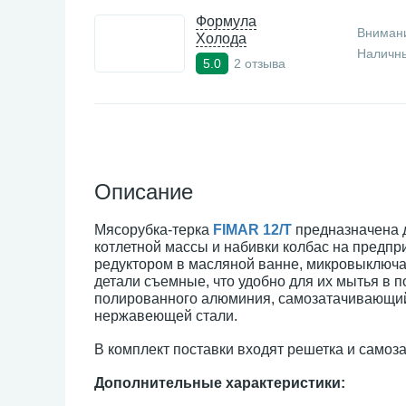
Формула
Внимани
Холода
Наличны
2 отзыва
5.0
Описание
Мясорубка-терка
FIMAR 12/Т
предназначена 
котлетной массы и набивки колбас на предпр
редуктором в масляной ванне, микровыключа
детали съемные, что удобно для их мытья в 
полированного алюминия, самозатачивающийся
нержавеющей стали.
В комплект поставки входят решетка и само
Дополнительные характеристики: