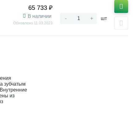
65 733 ₽
В наличии
-
+
шт
Обновлено
11.03.2023
чения
на зубчатым
 Внутренние
ены из
из