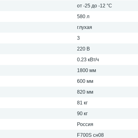
от -25 до -12 °С
580 л
глухая
3
220 В
0.23 кВт/ч
1800 мм
600 мм
820 мм
81 кг
90 кг
Россия
F700S сн08