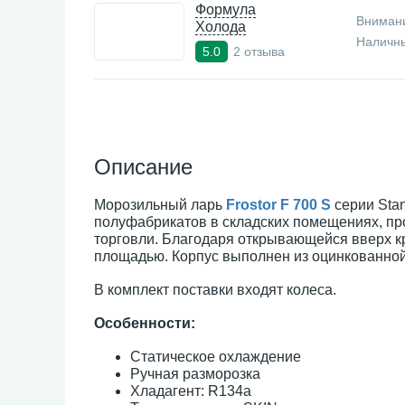
Формула
Внимани
Холода
Наличны
2 отзыва
5.0
Описание
Морозильный ларь
Frostor F 700 S
серии Stan
полуфабрикатов в складских помещениях, пр
торговли. Благодаря открывающейся вверх 
площадью. Корпус выполнен из оцинкованно
В комплект поставки входят колеса.
Особенности:
Статическое охлаждение
Ручная разморозка
Хладагент: R134a