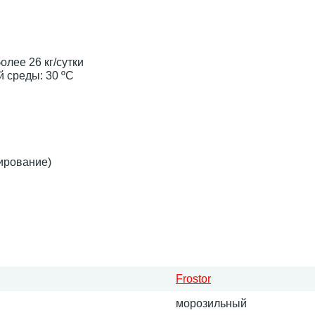
лее 26 кг/сутки
 среды: 30 ºC
ирование)
Frostor
морозильный