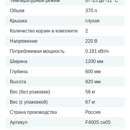
Температурный режим
от -25 до -12 °С
Объем
370 л
Крышка
глухая
Количество корзин в комплекте
2
Напряжение
220 В
Потребляемая мощность
0.181 кВт/ч
Ширина
1200 мм
Глубина
600 мм
Высота
820 мм
Вес (без упаковки)
58 кг
Вес (с упаковкой)
67 кг
Страна производства
Россия
Артикул
F400S сн05