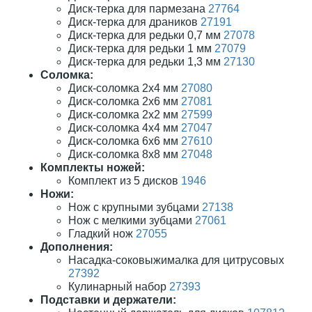
Диск-терка для пармезана
27764
Диск-терка для драников
27191
Диск-терка для редьки 0,7 мм
27078
Диск-терка для редьки 1 мм
27079
Диск-терка для редьки 1,3 мм
27130
Соломка:
Диск-соломка 2х4 мм
27080
Диск-соломка 2х6 мм
27081
Диск-соломка 2х2 мм
27599
Диск-соломка 4х4 мм
27047
Диск-соломка 6х6 мм
27610
Диск-соломка 8х8 мм
27048
Комплекты ножей:
Комплект из 5 дисков
1946
Ножи:
Нож с крупными зубцами
27138
Нож с мелкими зубцами
27061
Гладкий нож
27055
Дополнения:
Насадка-соковыжималка для цитрусовых
27392
Кулинарный набор
27393
Подставки и держатели: