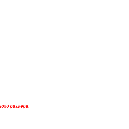
и
гого размера.