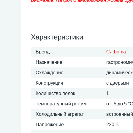
Внимание! На фото аналогичная модель дру
Характеристики
Бренд
Carboma
Назначение
гастрономи
Охлаждение
динамическ
Конструкция
с дверьми
Количество полок
1
Температурный режим
от -5 до 5 °
Холодильный агрегат
встроенный
Напряжение
220 В