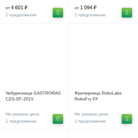
4 601 ₽
1 094 ₽
от
от
1 предложение
1 предложение
Чебуречница GASTRORAG
Фритюрница RoboLabs
CZG-EF-201V
RoboFry FF
Не указана цена
Не указана цена
1 предложение
1 предложение