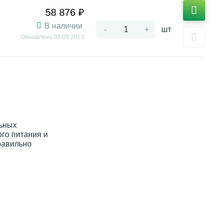
58 876 ₽
В наличии
-
+
шт
Обновлено
09.09.2023
льных
го питания и
равильно