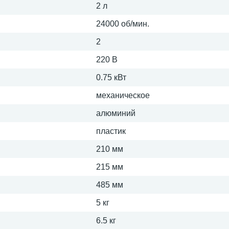
2 л
24000 об/мин.
2
220 В
0.75 кВт
механическое
алюминий
пластик
210 мм
215 мм
485 мм
5 кг
6.5 кг