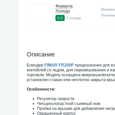
Формула
Внимани
Холода
Наличны
2 отзыва
5.0
Описание
Блендер
FIMAR FR200P
предназначен для вз
коктейлей со льдом, для перемешивания и и
торговли. Модель оснащена микровыключате
установлен стакан или неплотно закрыта кр
Особенности:
Регулятор скорости
Четырехлопастной съемный нож
Пробка на крышке для добавления ингр
Окрашенный корпус