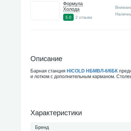
Формула
Внимани
Холода
Наличны
2 отзыва
5.0
Описание
Барная станция
HICOLD НБМВЛ-6/6БК
предн
и лотком с дополнительным карманом. Столе
Характеристики
Бренд